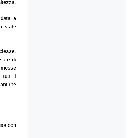
altezza.
idata a
o state
plesse,
isure di
e messe
tutti i
rantirne
usa con