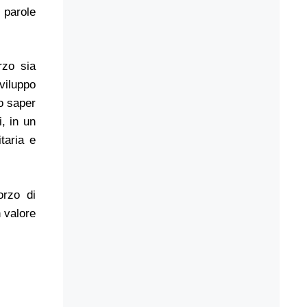
 parole
rzo sia
viluppo
ro saper
i, in un
taria e
orzo di
 valore