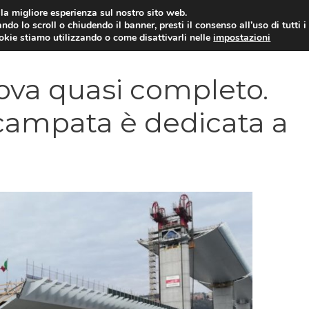
i la migliore esperienza sul nostro sito web.
ndo lo scroll o chiudendo il banner, presti il consenso all’uso di tutti i
YUAN COIN
GOSSIP
NEWS DAL MON
ookie stiamo utilizzando o come disattivarli nelle
impostazioni
ova quasi completo.
a campata è dedicata a