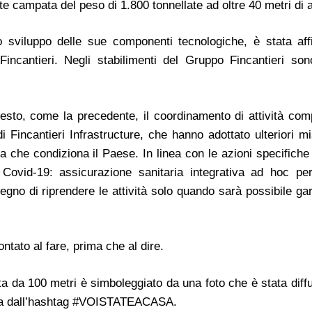
nte campata del peso di 1.800 tonnellate ad oltre 40 metri di 
lo sviluppo delle sue componenti tecnologiche, è stata aff
Fincantieri. Negli stabilimenti del Gruppo Fincantieri son
sto, come la precedente, il coordinamento di attività com
i Fincantieri Infrastructure, che hanno adottato ulteriori m
ia che condiziona il Paese. In linea con le azioni specifich
Covid-19: assicurazione sanitaria integrativa ad hoc per 
pegno di riprendere le attività solo quando sarà possibile ga
tato al fare, prima che al dire.
ta da 100 metri è simboleggiato da una foto che è stata diff
eguita dall’hashtag #VOISTATEACASA.