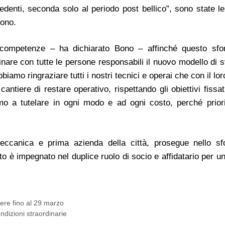
enti, seconda solo al periodo post bellico”, sono state le
Bono.
ie competenze – ha dichiarato Bono – affinché questo sfo
inare con tutte le persone responsabili il nuovo modello di s
mo ringraziare tutti i nostri tecnici e operai che con il lo
tiere di restare operativo, rispettando gli obiettivi fissat
mo a tutelare in ogni modo e ad ogni costo, perché priori
meccanica e prima azienda della città, prosegue nello sf
o è impegnato nel duplice ruolo di socio e affidatario per un
dere fino al 29 marzo
ndizioni straordinarie