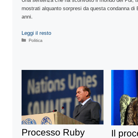
Una sentenza che ha sconvolto il mondo del Pdl, t
mostrati alquanto sorpresi da questa condanna di 
anni.
Leggi il resto
Categorie
Politica
Processo Ruby
Il pro