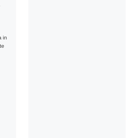
a in
te