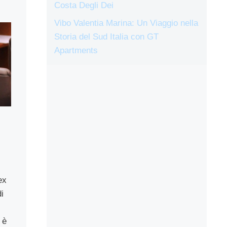
Costa Degli Dei
Vibo Valentia Marina: Un Viaggio nella
Storia del Sud Italia con GT
Apartments
ex
i
 è