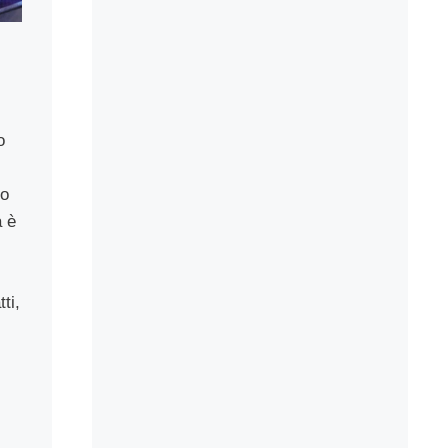
o
lo
a è
ti,