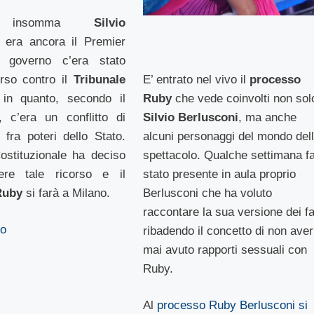
o insomma
Silvio
i
era ancora il Premier
o governo c’era stato
E’ entrato nel vivo il
processo
orso contro il
Tribunale
Ruby
che vede coinvolti non sol
in quanto, secondo il
Silvio Berlusconi
, ma anche
, c’era un conflitto di
alcuni personaggi del mondo del
e fra poteri dello Stato.
spettacolo. Qualche settimana f
ostituzionale ha deciso
stato presente in aula proprio
ere tale ricorso e il
Berlusconi che ha voluto
Ruby
si farà a Milano.
raccontare la sua versione dei fat
to
ribadendo il concetto di non aver
mai avuto rapporti sessuali con
Ruby.
Al
processo Ruby Berlusconi si