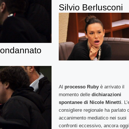
Silvio Berlusconi
condannato
Al
processo Ruby
è arrivato il
momento delle
dichiarazioni
spontanee di Nicole Minetti
. L’
consigliere regionale ha parlato d
accanimento mediatico nei suoi
confronti eccessivo, ancora oggi