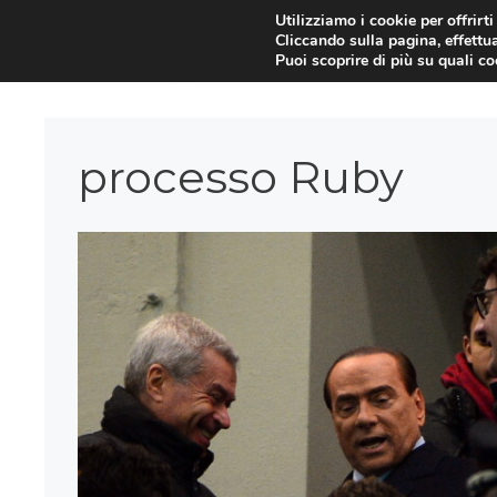
Vai
Utilizziamo i cookie per offrirt
Cliccando sulla pagina, effettua
al
Puoi scoprire di più su quali c
contenuto
processo Ruby