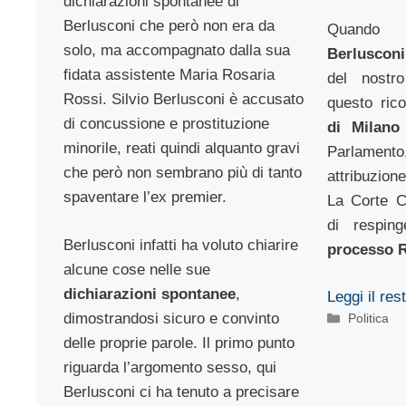
dichiarazioni spontanee di
Berlusconi che però non era da
Quand
solo, ma accompagnato dalla sua
Berluscon
fidata assistente Maria Rosaria
del nostr
Rossi. Silvio Berlusconi è accusato
questo ric
di concussione e prostituzione
di Milano
minorile, reati quindi alquanto gravi
Parlamento
che però non sembrano più di tanto
attribuzion
spaventare l’ex premier.
La Corte C
di resping
Berlusconi infatti ha voluto chiarire
processo 
alcune cose nelle sue
dichiarazioni spontanee
,
Leggi il res
dimostrandosi sicuro e convinto
Categorie
Politica
delle proprie parole. Il primo punto
riguarda l’argomento sesso, qui
Berlusconi ci ha tenuto a precisare