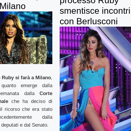
processo Ruby
 Milano
smentisce incontri
con Berlusconi
 Ruby si farà a Milano
,
quanto emerge dalla
 emanata dalla
Corte
nale
che ha deciso di
il ricorso che era stato
ecedentemente dalla
deputati e dal Senato.