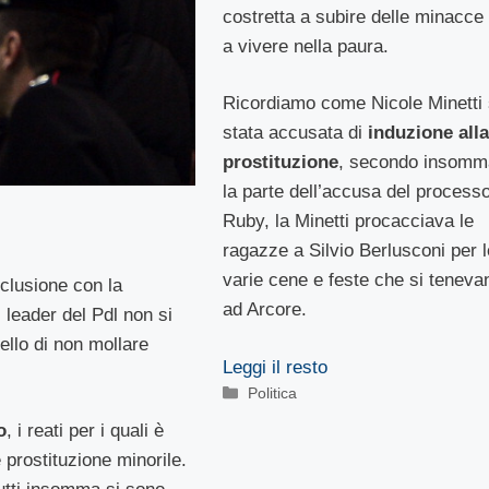
costretta a subire delle minacce
a vivere nella paura.
Ricordiamo come Nicole Minetti 
stata accusata di
induzione alla
prostituzione
, secondo insomm
la parte dell’accusa del process
Ruby, la Minetti procacciava le
ragazze a Silvio Berlusconi per l
varie cene e feste che si teneva
clusione con la
ad Arcore.
l leader del Pdl non si
llo di non mollare
Leggi il resto
Categorie
Politica
o
, i reati per i quali è
 prostituzione minorile.