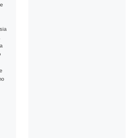
 e
sia
a
o
e
no