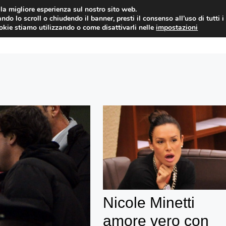
i la migliore esperienza sul nostro sito web.
ndo lo scroll o chiudendo il banner, presti il consenso all’uso di tutti i
YUAN COIN
GOSSIP
NEWS DAL MON
ookie stiamo utilizzando o come disattivarli nelle
impostazioni
Nicole Minetti
amore vero con