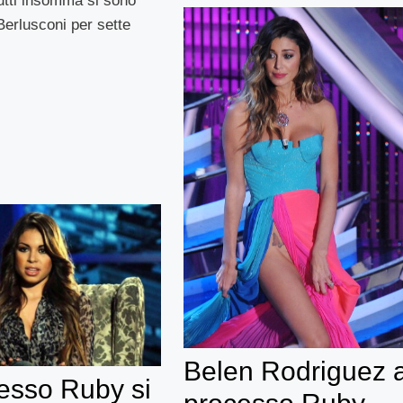
utti insomma si sono
Berlusconi per sette
Belen Rodriguez a
cesso Ruby si