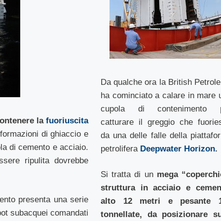
Da qualche ora la British Petrol
ha cominciato a calare in mare 
cupola di contenimento 
contenere la
fuoriuscita
catturare il greggio che fuorie
 formazioni di ghiaccio e
da una delle falle della piattafo
ola di cemento e acciaio.
petrolifera
Deepwater Horizon
.
ssere ripulita dovrebbe
Si tratta di un
mega “coperchi
struttura in acciaio e cemen
mento presenta una serie
alto 12 metri e pesante 
robot subacquei comandati
tonnellate, da posizionare su