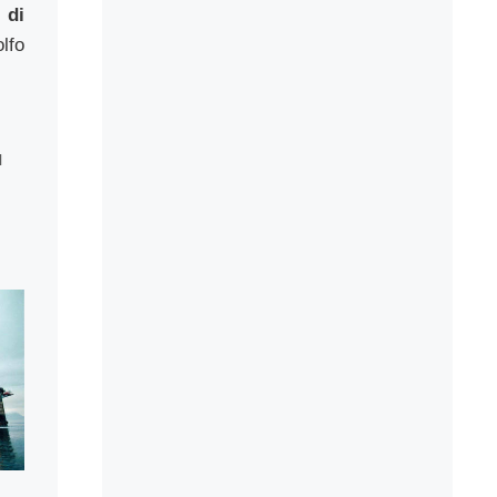
 di
lfo
l