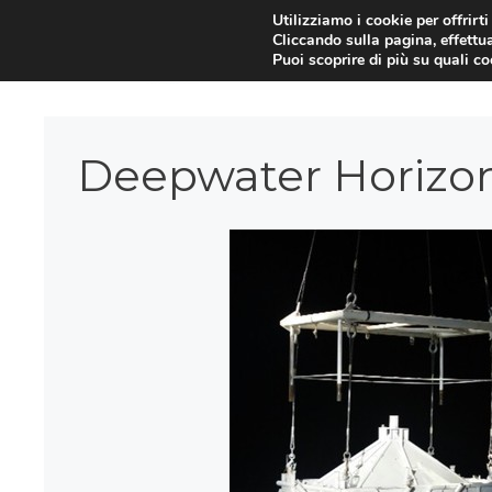
Vai
Utilizziamo i cookie per offrirt
Cliccando sulla pagina, effettua
al
Puoi scoprire di più su quali c
contenuto
Deepwater Horizo