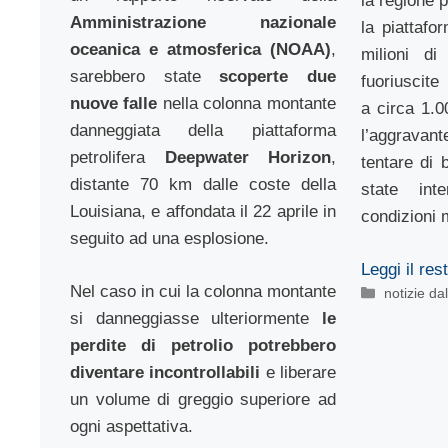
la regione 
Amministrazione nazionale
la piattafo
oceanica e atmosferica (NOAA)
,
milioni di
sarebbero state
scoperte due
fuoriuscit
nuove falle
nella colonna montante
a circa 1.0
danneggiata della piattaforma
l’aggravant
petrolifera
Deepwater Horizon
,
tentare di 
distante 70 km dalle coste della
state int
Louisiana, e affondata il 22 aprile in
condizioni 
seguito ad una esplosione.
Leggi il res
Nel caso in cui la colonna montante
Categorie
notizie d
si danneggiasse ulteriormente
le
perdite di petrolio potrebbero
diventare incontrollabili
e liberare
un volume di greggio superiore ad
ogni aspettativa.