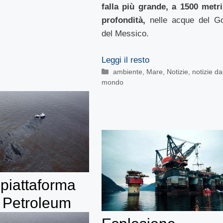
falla più grande, a 1500 metri
profondità,
nelle acque del Go
del Messico.
Leggi il resto
Categorie
ambiente
,
Mare
,
Notizie
,
notizie da
mondo
 piattaforma
h Petroleum