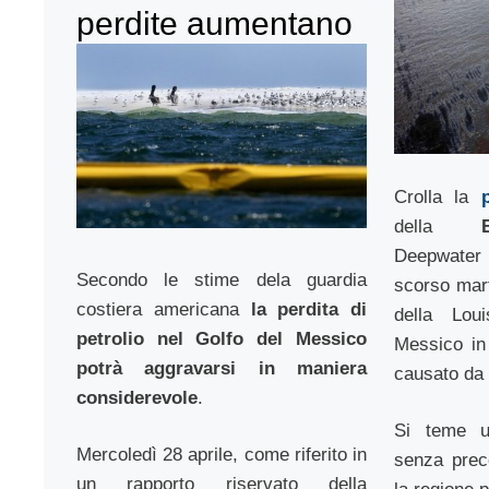
perdite aumentano
Crolla la
della
Deepwater
Secondo le stime dela guardia
scorso mart
costiera americana
la perdita di
della Lou
petrolio nel Golfo del Messico
Messico in
potrà aggravarsi in maniera
causato da u
considerevole
.
Si teme u
Mercoledì 28 aprile, come riferito in
senza prec
un rapporto riservato della