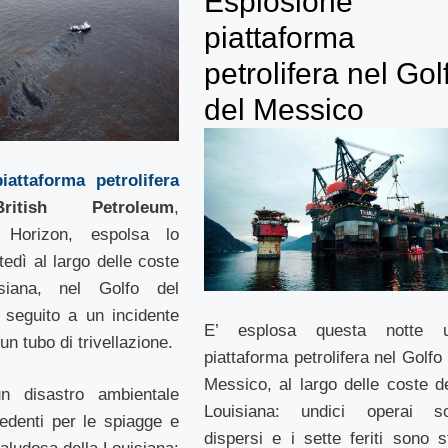
Esplosione
piattaforma
petrolifera nel Gol
del Messico
piattaforma petrolifera
British Petroleum
,
 Horizon, espolsa lo
edì al largo delle coste
isiana, nel Golfo del
 seguito a un incidente
E’ esplosa questa notte 
n tubo di trivellazione.
piattaforma petrolifera nel Golfo
Messico, al largo delle coste de
n disastro ambientale
Louisiana: undici operai s
edenti per le spiagge e
dispersi e i sette feriti sono st