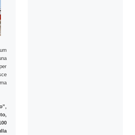
eum
una
per
sce
rma
o”,
to,
100
lla