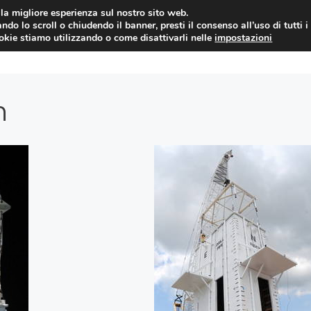
i la migliore esperienza sul nostro sito web.
ndo lo scroll o chiudendo il banner, presti il consenso all’uso di tutti i
YUAN COIN
GOSSIP
NEWS DAL MON
ookie stiamo utilizzando o come disattivarli nelle
impostazioni
n