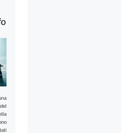
fo
una
 del
lla
ono
ati