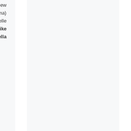
New
ma)
lle
ike
lla