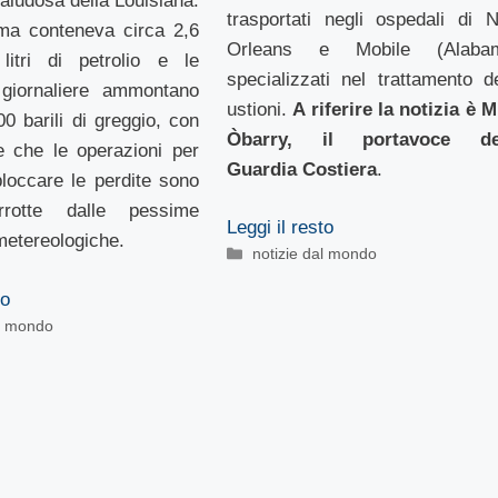
paludosa della Louisiana:
trasportati negli ospedali di 
rma conteneva circa 2,6
Orleans e Mobile (Alaba
 litri di petrolio e le
specializzati nel trattamento de
e giornaliere ammontano
ustioni.
A riferire la notizia è M
00 barili di greggio, con
Òbarry, il portavoce de
e che le operazioni per
Guardia Costiera
.
bloccare le perdite sono
errotte dalle pessime
Leggi il resto
metereologiche.
Categorie
notizie dal mondo
to
al mondo