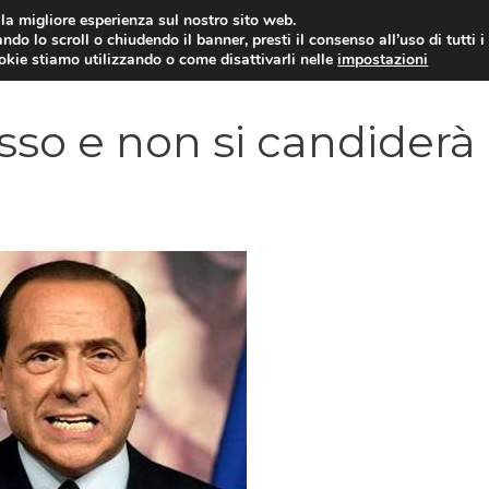
i la migliore esperienza sul nostro sito web.
ndo lo scroll o chiudendo il banner, presti il consenso all’uso di tutti i
YUAN COIN
GOSSIP
NEWS DAL MON
ookie stiamo utilizzando o come disattivarli nelle
impostazioni
sso e non si candiderà