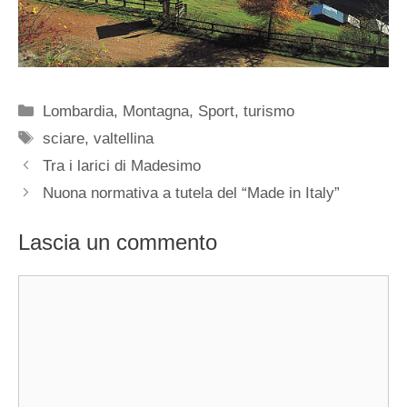
Categorie
Lombardia
,
Montagna
,
Sport
,
turismo
Tag
sciare
,
valtellina
Tra i larici di Madesimo
Nuona normativa a tutela del “Made in Italy”
Lascia un commento
Commento