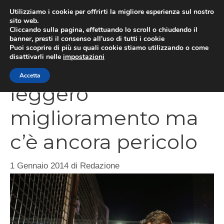
Vai
Utilizziamo i cookie per offrirti la migliore esperienza sul nostro
al
sito web.
ME
Cliccando sulla pagina, effettuando lo scroll o chiudendo il
contenuto
banner, presti il consenso all’uso di tutti i cookie
Puoi scoprire di più su quali cookie stiamo utilizzando o come
disattivarli nelle
impostazioni
Per Schumacher
Accetta
leggero
miglioramento ma
c’è ancora pericolo
1 Gennaio 2014
di
Redazione