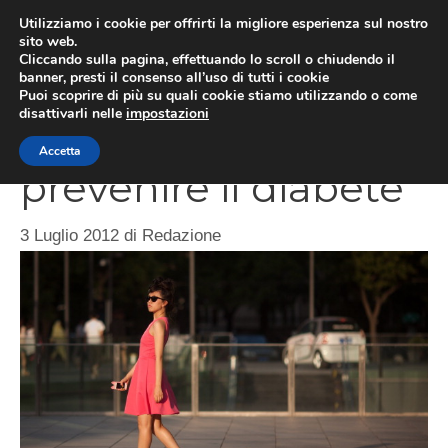
Vai
Utilizziamo i cookie per offrirti la migliore esperienza sul nostro
al
sito web.
ME
Cliccando sulla pagina, effettuando lo scroll o chiudendo il
contenuto
banner, presti il consenso all’uso di tutti i cookie
Puoi scoprire di più su quali cookie stiamo utilizzando o come
disattivarli nelle
impostazioni
Camminare per
Accetta
prevenire il diabete
3 Luglio 2012
di
Redazione