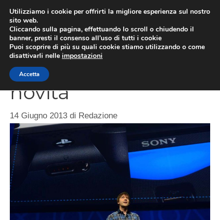
Vai
Utilizziamo i cookie per offrirti la migliore esperienza sul nostro
al
sito web.
ME
Cliccando sulla pagina, effettuando lo scroll o chiudendo il
contenuto
banner, presti il consenso all’uso di tutti i cookie
Puoi scoprire di più su quali cookie stiamo utilizzando o come
disattivarli nelle
impostazioni
Play Station 4 le
Accetta
novità
14 Giugno 2013
di
Redazione