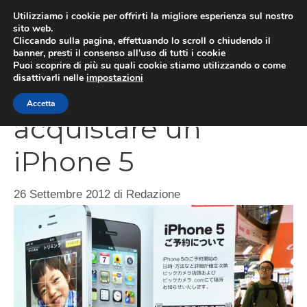
Vai
Utilizziamo i cookie per offrirti la migliore esperienza sul nostro
al
sito web.
ME
Cliccando sulla pagina, effettuando lo scroll o chiudendo il
contenuto
banner, presti il consenso all’uso di tutti i cookie
Puoi scoprire di più su quali cookie stiamo utilizzando o come
disattivarli nelle
impostazioni
Perché non
Accetta
acquistare un
iPhone 5
26 Settembre 2012
di
Redazione