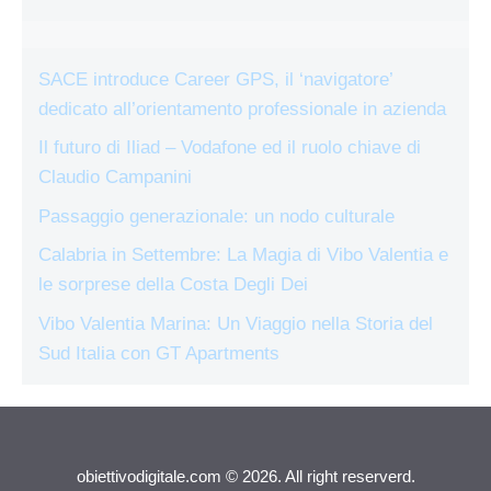
SACE introduce Career GPS, il ‘navigatore’
dedicato all’orientamento professionale in azienda
Il futuro di Iliad – Vodafone ed il ruolo chiave di
Claudio Campanini
Passaggio generazionale: un nodo culturale
Calabria in Settembre: La Magia di Vibo Valentia e
le sorprese della Costa Degli Dei
Vibo Valentia Marina: Un Viaggio nella Storia del
Sud Italia con GT Apartments
obiettivodigitale.com © 2026. All right reserverd.