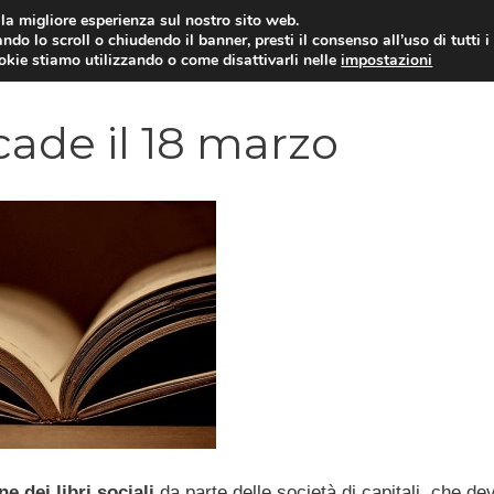
i la migliore esperienza sul nostro sito web.
ndo lo scroll o chiudendo il banner, presti il consenso all’uso di tutti i
YUAN COIN
GOSSIP
NEWS DAL MON
ookie stiamo utilizzando o come disattivarli nelle
impostazioni
cade il 18 marzo
e dei libri sociali
da parte delle società di capitali, che de