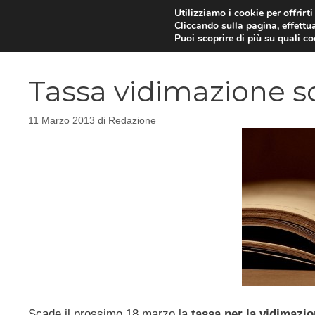
Vai
Utilizziamo i cookie per offrirt
Cliccando sulla pagina, effettua
al
Puoi scoprire di più su quali c
contenuto
Tassa vidimazione s
11 Marzo 2013
di
Redazione
Scade il prossimo 18 marzo la
tassa per la vidimazion