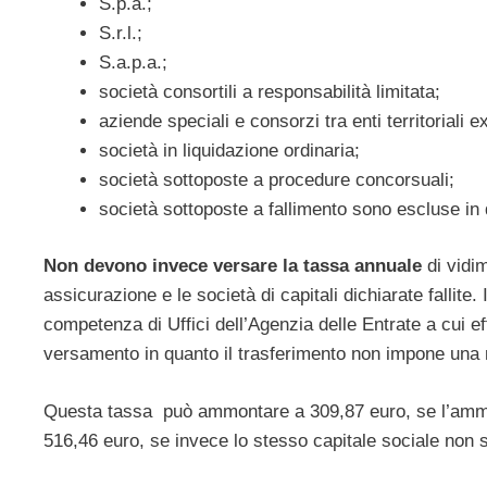
S.p.a.;
S.r.l.;
S.a.p.a.;
società consortili a responsabilità limitata;
aziende speciali e consorzi tra enti territoriali e
società in liquidazione ordinaria;
società sottoposte a procedure concorsuali;
società sottoposte a fallimento sono escluse in 
Non devono invece versare la tassa annuale
di vidim
assicurazione e le società di capitali dichiarate fallite
competenza di Uffici dell’Agenzia delle Entrate a cui ef
versamento in quanto il trasferimento non impone una n
Questa tassa può ammontare a 309,87 euro, se l’ammon
516,46 euro, se invece lo stesso capitale sociale non 