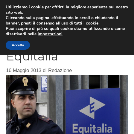
Vai
Utilizziamo i cookie per offrirti la migliore esperienza sul nostro
al
sito web.
ME
Cliccando sulla pagina, effettuando lo scroll o chiudendo il
contenuto
banner, presti il consenso all’uso di tutti i cookie
Puoi scoprire di più su quali cookie stiamo utilizzando o come
disattivarli nelle
impostazioni
Stop alle multe
Accetta
Equitalia
16 Maggio 2013
di
Redazione