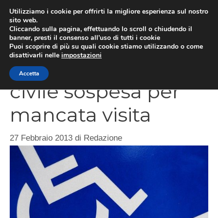
Vai
Utilizziamo i cookie per offrirti la migliore esperienza sul nostro
al
sito web.
ME
Cliccando sulla pagina, effettuando lo scroll o chiudendo il
contenuto
banner, presti il consenso all’uso di tutti i cookie
Puoi scoprire di più su quali cookie stiamo utilizzando o come
disattivarli nelle
impostazioni
Pensione invalidità
Accetta
civile sospesa per
mancata visita
27 Febbraio 2013
di
Redazione