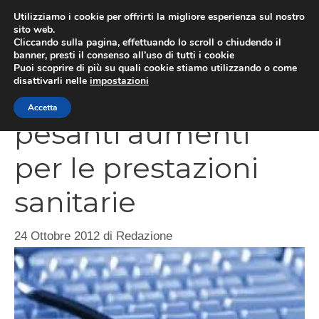
Vai
Utilizziamo i cookie per offrirti la migliore esperienza sul nostro
al
sito web.
ME
Cliccando sulla pagina, effettuando lo scroll o chiudendo il
contenuto
banner, presti il consenso all’uso di tutti i cookie
Puoi scoprire di più su quali cookie stiamo utilizzando o come
disattivarli nelle
impostazioni
Legge di stabilità,
Accetta
pesanti aumenti
per le prestazioni
sanitarie
24 Ottobre 2012
di
Redazione