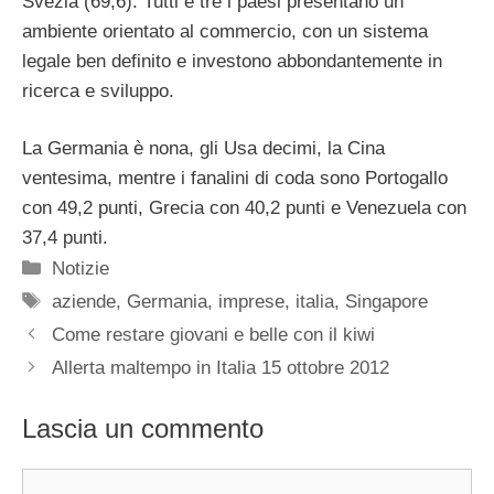
Svezia (69,6). Tutti e tre i paesi presentano un
ambiente orientato al commercio, con un sistema
legale ben definito e investono abbondantemente in
ricerca e sviluppo.
La Germania è nona, gli Usa decimi, la Cina
ventesima, mentre i fanalini di coda sono Portogallo
con 49,2 punti, Grecia con 40,2 punti e Venezuela con
37,4 punti.
Categorie
Notizie
Tag
aziende
,
Germania
,
imprese
,
italia
,
Singapore
Come restare giovani e belle con il kiwi
Allerta maltempo in Italia 15 ottobre 2012
Lascia un commento
Commento