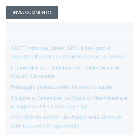
SACE introduce Career GPS, il ‘navigatore’
dedicato all’orientamento professionale in azienda
Il futuro di Iliad – Vodafone ed il ruolo chiave di
Claudio Campanini
Passaggio generazionale: un nodo culturale
Calabria in Settembre: La Magia di Vibo Valentia e
le sorprese della Costa Degli Dei
Vibo Valentia Marina: Un Viaggio nella Storia del
Sud Italia con GT Apartments