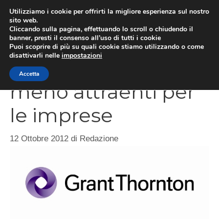
Vai
Utilizziamo i cookie per offrirti la migliore esperienza sul nostro
al
sito web.
ME
Cliccando sulla pagina, effettuando lo scroll o chiudendo il
contenuto
banner, presti il consenso all’uso di tutti i cookie
Puoi scoprire di più su quali cookie stiamo utilizzando o come
disattivarli nelle
impostazioni
Italia tra i paesi
Accetta
meno attraenti per
le imprese
12 Ottobre 2012
di
Redazione