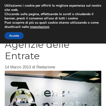
Vai
Utilizziamo i cookie per offrirti la migliore esperienza sul nostro
al
sito web.
ME
Cliccando sulla pagina, effettuando lo scroll o chiudendo il
contenuto
banner, presti il consenso all’uso di tutti i cookie
Puoi scoprire di più su quali cookie stiamo utilizzando o come
disattivarli nelle
impostazioni
Il ruolo delle
Accetta
Agenzie delle
Entrate
14 Marzo 2013
di
Redazione