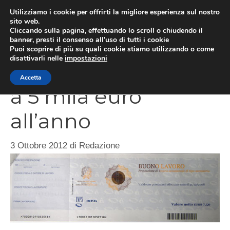
Vai
Utilizziamo i cookie per offrirti la migliore esperienza sul nostro
al
sito web.
ME
Cliccando sulla pagina, effettuando lo scroll o chiudendo il
contenuto
banner, presti il consenso all’uso di tutti i cookie
Puoi scoprire di più su quali cookie stiamo utilizzando o come
disattivarli nelle
impostazioni
Buoni lavoro limitati
Accetta
a 5 mila euro
all’anno
3 Ottobre 2012
di
Redazione