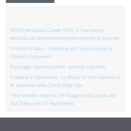
SACE introduce Career GPS, il ‘navigatore’
dedicato all’orientamento professionale in azienda
Il futuro di Iliad – Vodafone ed il ruolo chiave di
Claudio Campanini
Passaggio generazionale: un nodo culturale
Calabria in Settembre: La Magia di Vibo Valentia e
le sorprese della Costa Degli Dei
Vibo Valentia Marina: Un Viaggio nella Storia del
Sud Italia con GT Apartments