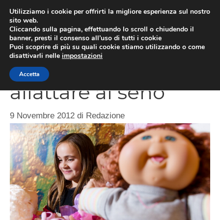
Vai
Utilizziamo i cookie per offrirti la migliore esperienza sul nostro
al
sito web.
ME
Cliccando sulla pagina, effettuando lo scroll o chiudendo il
contenuto
banner, presti il consenso all’uso di tutti i cookie
Puoi scoprire di più su quali cookie stiamo utilizzando o come
disattivarli nelle
impostazioni
Bambola da
Accetta
allattare al seno
9 Novembre 2012
di
Redazione