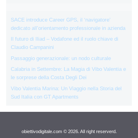
SACE introduce Career GPS, il ‘navigatore’
dedicato all’orientamento professionale in azienda
Il futuro di Iliad – Vodafone ed il ruolo chiave di
Claudio Campanini
Passaggio generazionale: un nodo culturale
Calabria in Settembre: La Magia di Vibo Valentia e
le sorprese della Costa Degli Dei
Vibo Valentia Marina: Un Viaggio nella Storia del
Sud Italia con GT Apartments
obiettivodigitale.com © 2026. All right reserverd.