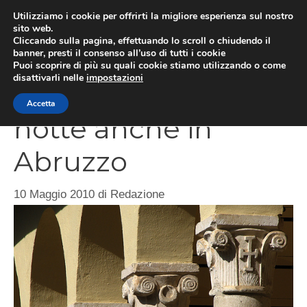
Vai
Utilizziamo i cookie per offrirti la migliore esperienza sul nostro
al
sito web.
ME
Cliccando sulla pagina, effettuando lo scroll o chiudendo il
contenuto
banner, presti il consenso all’uso di tutti i cookie
Puoi scoprire di più su quali cookie stiamo utilizzando o come
disattivarli nelle
impostazioni
Musei aperti di
Accetta
notte anche in
Abruzzo
10 Maggio 2010
di
Redazione