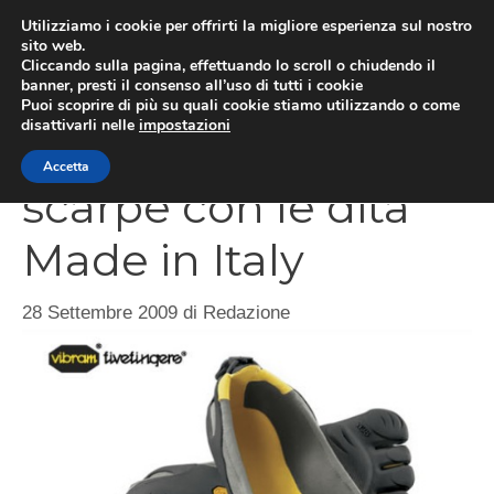
Vai
Utilizziamo i cookie per offrirti la migliore esperienza sul nostro
al
sito web.
ME
Cliccando sulla pagina, effettuando lo scroll o chiudendo il
contenuto
banner, presti il consenso all’uso di tutti i cookie
Puoi scoprire di più su quali cookie stiamo utilizzando o come
disattivarli nelle
impostazioni
Five Fingers, le
Accetta
scarpe con le dita
Made in Italy
28 Settembre 2009
di
Redazione