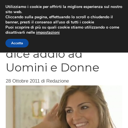
Vai
Utilizziamo i cookie per offrirti la migliore esperienza sul nostro
al
sito web.
ME
Cliccando sulla pagina, effettuando lo scroll o chiudendo il
contenuto
banner, presti il consenso all’uso di tutti i cookie
Puoi scoprire di più su quali cookie stiamo utilizzando o come
disattivarli nelle
impostazioni
Chiara Sammartino
Accetta
dice addio ad
Uomini e Donne
28 Ottobre 2011
di
Redazione