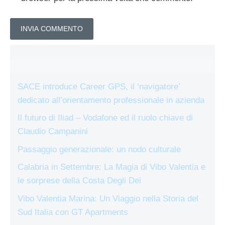
SACE introduce Career GPS, il ‘navigatore’
dedicato all’orientamento professionale in azienda
Il futuro di Iliad – Vodafone ed il ruolo chiave di
Claudio Campanini
Passaggio generazionale: un nodo culturale
Calabria in Settembre: La Magia di Vibo Valentia e
le sorprese della Costa Degli Dei
Vibo Valentia Marina: Un Viaggio nella Storia del
Sud Italia con GT Apartments