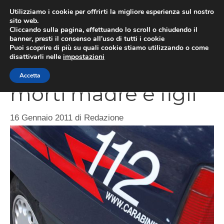
Vai
Utilizziamo i cookie per offrirti la migliore esperienza sul nostro
al
sito web.
ME
Cliccando sulla pagina, effettuando lo scroll o chiudendo il
contenuto
banner, presti il consenso all’uso di tutti i cookie
Puoi scoprire di più su quali cookie stiamo utilizzando o come
disattivarli nelle
impostazioni
Trapani, incidente:
Accetta
morti madre e figli
16 Gennaio 2011
di
Redazione