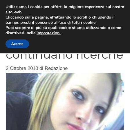
Vai
Utilizziamo i cookie per offrirti la migliore esperienza sul nostro
al
sito web.
ME
Cliccando sulla pagina, effettuando lo scroll o chiudendo il
contenuto
banner, presti il consenso all’uso di tutti i cookie
Puoi scoprire di più su quali cookie stiamo utilizzando o come
disattivarli nelle
impostazioni
Sarah Scazzi,
Accetta
continuano ricerche
2 Ottobre 2010
di
Redazione