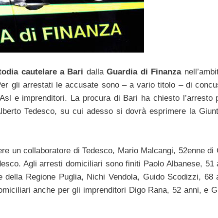
todia cautelare a Bari
dalla
Guardia di Finanza
nell’ambi
Per gli arrestati le accusate sono – a vario titolo – di conc
Asl e imprenditori. La procura di Bari ha chiesto l’arresto 
Alberto Tedesco, su cui adesso si dovrà esprimere la Giunt
rcere un collaboratore di Tedesco, Mario Malcangi, 52enne di
edesco. Agli arresti domiciliari sono finiti Paolo Albanese, 51 
te della Regione Puglia, Nichi Vendola, Guido Scodizzi, 68 a
domiciliari anche per gli imprenditori Digo Rana, 52 anni, e 