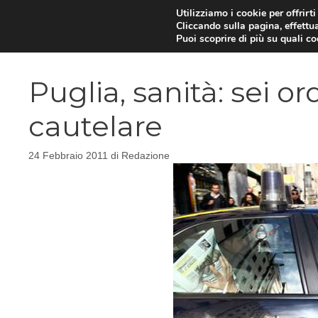
Vai
Utilizziamo i cookie per offrirt
Cliccando sulla pagina, effettua
al
Puoi scoprire di più su quali c
contenuto
Puglia, sanità: sei o
cautelare
24 Febbraio 2011
di
Redazione