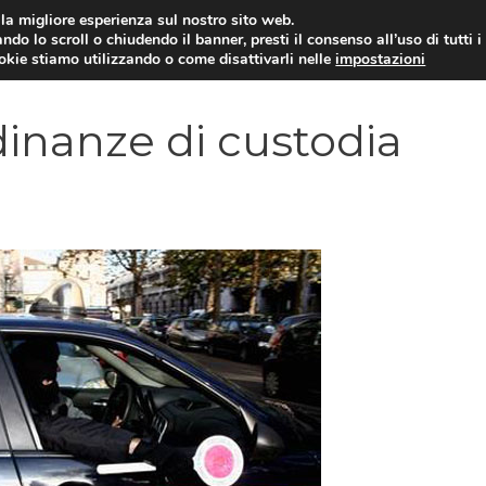
i la migliore esperienza sul nostro sito web.
ndo lo scroll o chiudendo il banner, presti il consenso all’uso di tutti i
YUAN COIN
GOSSIP
NEWS DAL MON
ookie stiamo utilizzando o come disattivarli nelle
impostazioni
rdinanze di custodia