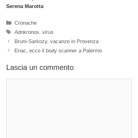
Serena Marotta
Categorie
Cronache
Tag
Adnkronos
,
virus
Bruni-Sarkozy, vacanze in Provenza
Enac, ecco il body scanner a Palermo
Lascia un commento
Commento