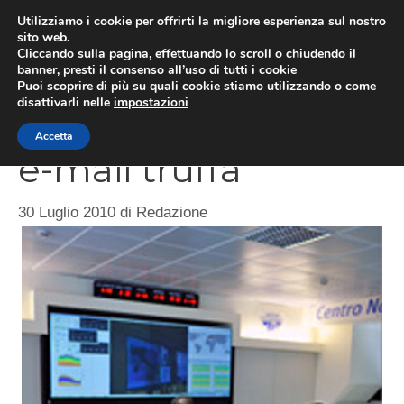
Vai
Utilizziamo i cookie per offrirti la migliore esperienza sul nostro
al
sito web.
ME
Cliccando sulla pagina, effettuando lo scroll o chiudendo il
contenuto
banner, presti il consenso all’uso di tutti i cookie
Puoi scoprire di più su quali cookie stiamo utilizzando o come
disattivarli nelle
impostazioni
Polizia, occhio alla
Accetta
e-mail truffa
30 Luglio 2010
di
Redazione