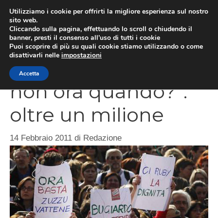
Vai
Utilizziamo i cookie per offrirti la migliore esperienza sul nostro
al
sito web.
ME
Cliccando sulla pagina, effettuando lo scroll o chiudendo il
contenuto
banner, presti il consenso all’uso di tutti i cookie
Puoi scoprire di più su quali cookie stiamo utilizzando o come
disattivarli nelle
impostazioni
Donne in piazza “Se
Accetta
non ora quando?”:
oltre un milione
14 Febbraio 2011
di
Redazione