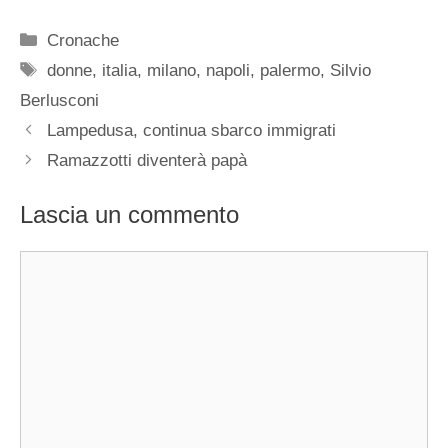
Categorie
Cronache
Tag
donne
,
italia
,
milano
,
napoli
,
palermo
,
Silvio
Berlusconi
Lampedusa, continua sbarco immigrati
Ramazzotti diventerà papà
Lascia un commento
Commento