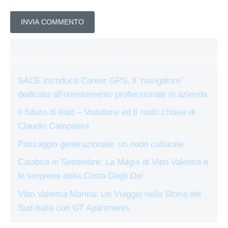
SACE introduce Career GPS, il ‘navigatore’
dedicato all’orientamento professionale in azienda
Il futuro di Iliad – Vodafone ed il ruolo chiave di
Claudio Campanini
Passaggio generazionale: un nodo culturale
Calabria in Settembre: La Magia di Vibo Valentia e
le sorprese della Costa Degli Dei
Vibo Valentia Marina: Un Viaggio nella Storia del
Sud Italia con GT Apartments