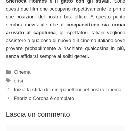
Sherlock Holmes
e
Il gatto con gli stivali
. Sono
questi due film che occupano rispettivamente le prime
due posizioni del nostro box office. A questo punto
sembra inevitabile che il
cinepanettone sia ormai
arrivato al capolinea
, gli spettatori italiani vogliono
assistere a qualcosa di nuovo e il cinema italiano deve
provare probabilmente a rischiare qualcosina in più,
senza affidarsi sempre ai soliti generi.
Categorie
Cinema
Tag
crisi
Inizia la sfida dei cinepanettoni nel nostro cinema
Fabrizio Corona è cambiato
Lascia un commento
Commento