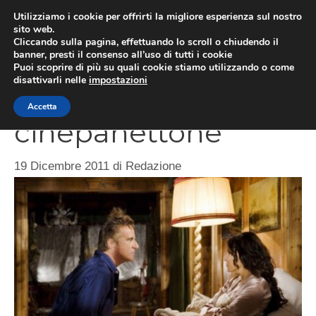
Vai
Utilizziamo i cookie per offrirti la migliore esperienza sul nostro
al
sito web.
ME
Cliccando sulla pagina, effettuando lo scroll o chiudendo il
contenuto
banner, presti il consenso all’uso di tutti i cookie
Puoi scoprire di più su quali cookie stiamo utilizzando o come
disattivarli nelle
impostazioni
La crisi del
Accetta
cinepanettone
19 Dicembre 2011
di
Redazione