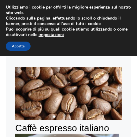
Vai
Utilizziamo i cookie per offrirti la migliore esperienza sul nostro
al
sito web.
ME
Cliccando sulla pagina, effettuando lo scroll o chiudendo il
contenuto
banner, presti il consenso all’uso di tutti i cookie
Puoi scoprire di più su quali cookie stiamo utilizzando o come
disattivarli nelle
impostazioni
Accetta
caffe
Caffè espresso italiano