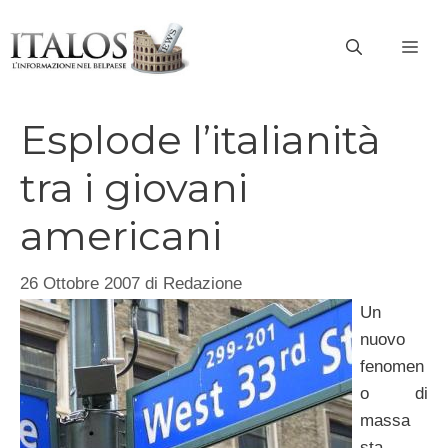
Vai
al
ME
contenuto
Esplode l’italianità
tra i giovani
americani
26 Ottobre 2007
di
Redazione
Un
nuovo
fenomen
o di
massa
sta