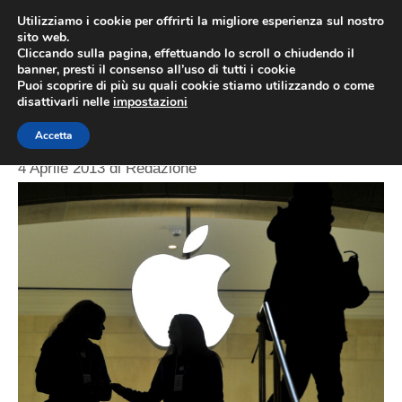
Vai
Utilizziamo i cookie per offrirti la migliore esperienza sul nostro
al
sito web.
ME
Cliccando sulla pagina, effettuando lo scroll o chiudendo il
contenuto
banner, presti il consenso all’uso di tutti i cookie
Puoi scoprire di più su quali cookie stiamo utilizzando o come
disattivarli nelle
impostazioni
Apple lancia iTV
Accetta
4 Aprile 2013
di
Redazione