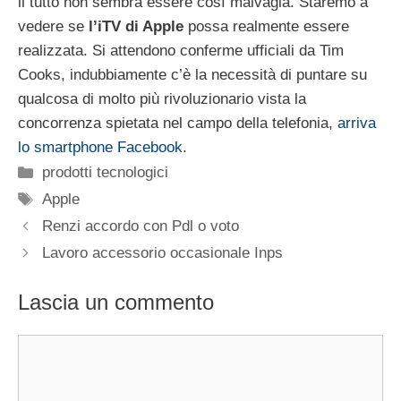
il tutto non sembra essere così malvagia. Staremo a
vedere se
l’iTV di Apple
possa realmente essere
realizzata. Si attendono conferme ufficiali da Tim
Cooks, indubbiamente c’è la necessità di puntare su
qualcosa di molto più rivoluzionario vista la
concorrenza spietata nel campo della telefonia,
arriva
lo smartphone Facebook
.
Categorie
prodotti tecnologici
Tag
Apple
Renzi accordo con Pdl o voto
Lavoro accessorio occasionale Inps
Lascia un commento
Commento