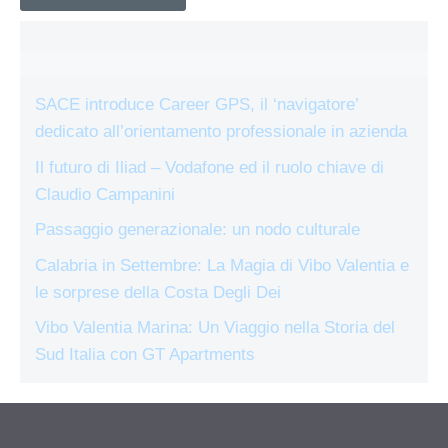
SACE introduce Career GPS, il ‘navigatore’
dedicato all’orientamento professionale in azienda
Il futuro di Iliad – Vodafone ed il ruolo chiave di
Claudio Campanini
Passaggio generazionale: un nodo culturale
Calabria in Settembre: La Magia di Vibo Valentia e
le sorprese della Costa Degli Dei
Vibo Valentia Marina: Un Viaggio nella Storia del
Sud Italia con GT Apartments