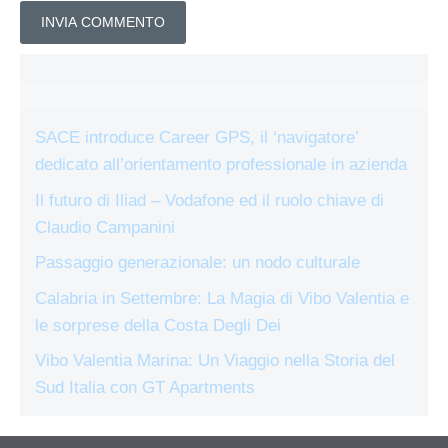
SACE introduce Career GPS, il ‘navigatore’
dedicato all’orientamento professionale in azienda
Il futuro di Iliad – Vodafone ed il ruolo chiave di
Claudio Campanini
Passaggio generazionale: un nodo culturale
Calabria in Settembre: La Magia di Vibo Valentia e
le sorprese della Costa Degli Dei
Vibo Valentia Marina: Un Viaggio nella Storia del
Sud Italia con GT Apartments