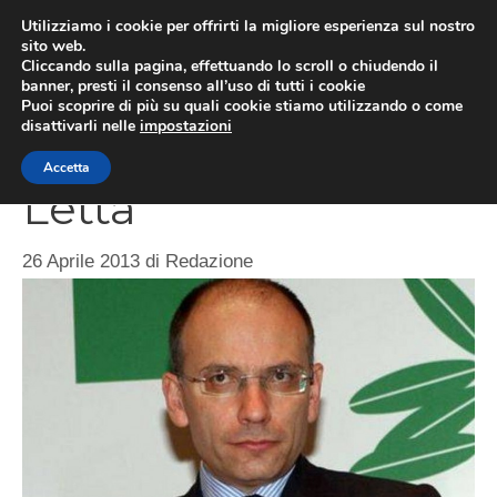
Vai
Utilizziamo i cookie per offrirti la migliore esperienza sul nostro
al
sito web.
ME
Cliccando sulla pagina, effettuando lo scroll o chiudendo il
contenuto
banner, presti il consenso all’uso di tutti i cookie
Puoi scoprire di più su quali cookie stiamo utilizzando o come
disattivarli nelle
impostazioni
Parte il governo
Accetta
Letta
26 Aprile 2013
di
Redazione