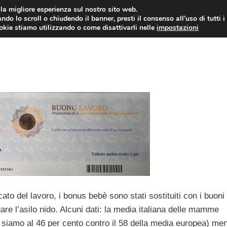
i la migliore esperienza sul nostro sito web.
ndo lo scroll o chiudendo il banner, presti il consenso all’uso di tutti i
YUAN COIN
GOSSIP
NEWS DAL MON
ookie stiamo utilizzando o come disattivarli nelle
impostazioni
ato del lavoro, i bonus bebè sono stati sostituiti con i buoni
are l’asilo nido. Alcuni dati: la media italiana delle mamme
lia siamo al 46 per cento contro il 58 della media europea) men