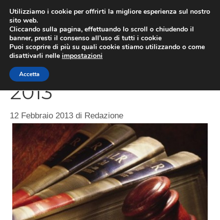
Vai
Utilizziamo i cookie per offrirti la migliore esperienza sul nostro
al
sito web.
ME
Cliccando sulla pagina, effettuando lo scroll o chiudendo il
contenuto
banner, presti il consenso all’uso di tutti i cookie
Puoi scoprire di più su quali cookie stiamo utilizzando o come
disattivarli nelle
impostazioni
Riforma forense
Accetta
2013
12 Febbraio 2013
di
Redazione