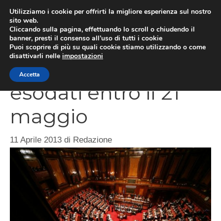
Vai
Utilizziamo i cookie per offrirti la migliore esperienza sul nostro
al
sito web.
ME
Cliccando sulla pagina, effettuando lo scroll o chiudendo il
contenuto
banner, presti il consenso all’uso di tutti i cookie
Puoi scoprire di più su quali cookie stiamo utilizzando o come
disattivarli nelle
impostazioni
Richiesta pensione
Accetta
esodati entro il 21
maggio
11 Aprile 2013
di
Redazione