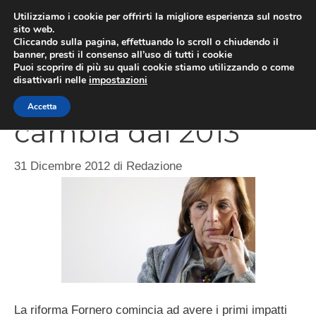
Vai
Utilizziamo i cookie per offrirti la migliore esperienza sul nostro
al
sito web.
ME
Cliccando sulla pagina, effettuando lo scroll o chiudendo il
contenuto
banner, presti il consenso all’uso di tutti i cookie
Puoi scoprire di più su quali cookie stiamo utilizzando o come
disattivarli nelle
impostazioni
Disoccupazione
Accetta
cambia dal 2013
31 Dicembre 2012
di
Redazione
La riforma Fornero comincia ad avere i primi impatti