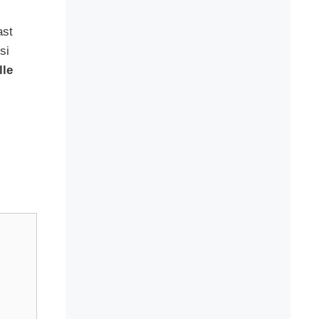
ast
si
lle