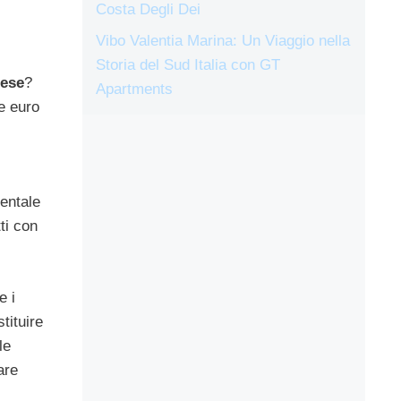
Costa Degli Dei
Vibo Valentia Marina: Un Viaggio nella
Storia del Sud Italia con GT
mese
?
Apartments
e euro
mentale
ti con
e i
tituire
le
are