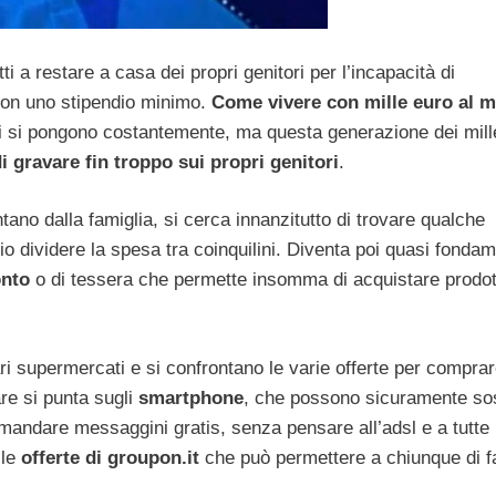
ti a restare a casa dei propri genitori per l’incapacità di
 con uno stipendio minimo.
Come vivere con mille euro al 
ggi si pongono costantemente, ma questa generazione dei mill
di gravare fin troppo sui propri genitori
.
tano dalla famiglia, si cerca innanzitutto di trovare qualche
o dividere la spesa tra coinquilini. Diventa poi quasi fonda
nto
o di tessera che permette insomma di acquistare prodot
ri supermercati e si confrontano le varie offerte per comprar
are si punta sugli
smartphone
, che possono sicuramente sos
mandare messaggini gratis, senza pensare all’adsl e a tutte 
le
offerte di groupon.it
che può permettere a chiunque di f