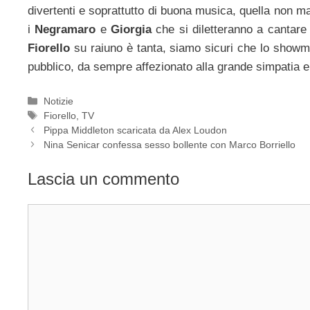
divertenti e soprattutto di buona musica, quella non m
i
Negramaro
e
Giorgia
che si diletteranno a cantare
Fiorello
su raiuno è tanta, siamo sicuri che lo showma
pubblico, da sempre affezionato alla grande simpatia e 
Categorie
Notizie
Tag
Fiorello
,
TV
Pippa Middleton scaricata da Alex Loudon
Nina Senicar confessa sesso bollente con Marco Borriello
Lascia un commento
Commento