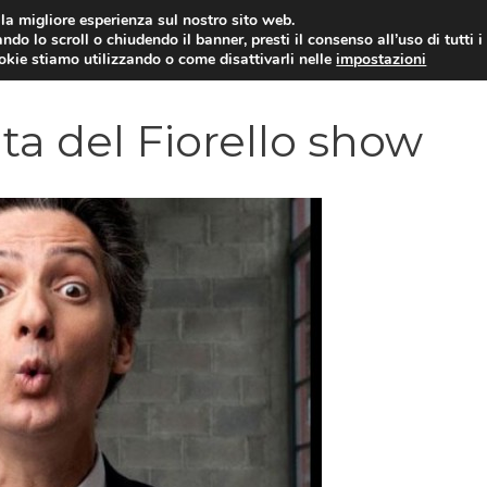
i la migliore esperienza sul nostro sito web.
ndo lo scroll o chiudendo il banner, presti il consenso all’uso di tutti i
YUAN COIN
GOSSIP
NEWS DAL MON
ookie stiamo utilizzando o come disattivarli nelle
impostazioni
ata del Fiorello show