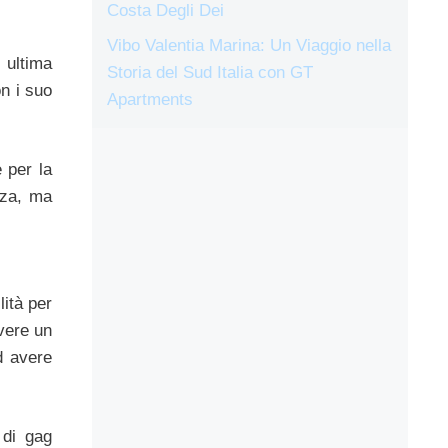
Costa Degli Dei
Vibo Valentia Marina: Un Viaggio nella
 ultima
Storia del Sud Italia con GT
on i suo
Apartments
 per la
nza, ma
lità per
vere un
d avere
 di gag