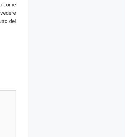
ti come
ivedere
tto del