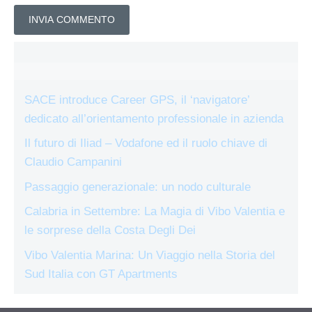
SACE introduce Career GPS, il ‘navigatore’
dedicato all’orientamento professionale in azienda
Il futuro di Iliad – Vodafone ed il ruolo chiave di
Claudio Campanini
Passaggio generazionale: un nodo culturale
Calabria in Settembre: La Magia di Vibo Valentia e
le sorprese della Costa Degli Dei
Vibo Valentia Marina: Un Viaggio nella Storia del
Sud Italia con GT Apartments