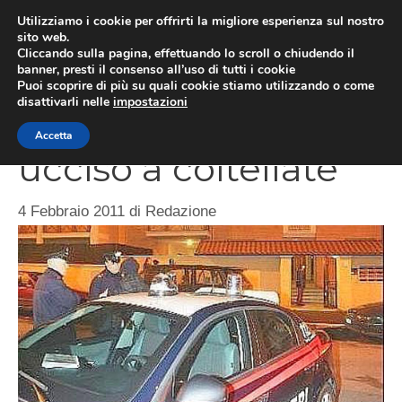
Vai
Utilizziamo i cookie per offrirti la migliore esperienza sul nostro
al
sito web.
ME
Cliccando sulla pagina, effettuando lo scroll o chiudendo il
contenuto
banner, presti il consenso all’uso di tutti i cookie
Puoi scoprire di più su quali cookie stiamo utilizzando o come
disattivarli nelle
impostazioni
Vibo Valentia, uomo
Accetta
ucciso a coltellate
4 Febbraio 2011
di
Redazione