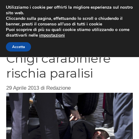
Vai
Utilizziamo i cookie per offrirti la migliore esperienza sul nostro
al
sito web.
ME
Cliccando sulla pagina, effettuando lo scroll o chiudendo il
contenuto
banner, presti il consenso all’uso di tutti i cookie
Puoi scoprire di più su quali cookie stiamo utilizzando o come
disattivarli nelle
impostazioni
Sparatoria Palazzo
Accetta
Chigi carabiniere
rischia paralisi
29 Aprile 2013
di
Redazione