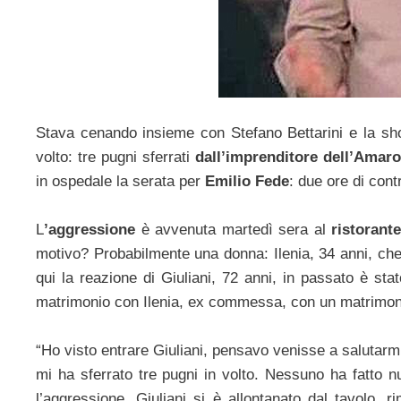
Stava cenando insieme con Stefano Bettarini e la show
volto: tre pugni sferrati
dall’imprenditore dell’Amar
in ospedale la serata per
Emilio Fede
: due ore di cont
L
’aggressione
è avvenuta martedì sera al
ristorant
motivo? Probabilmente una donna: Ilenia, 34 anni, ch
qui la reazione di Giuliani, 72 anni, in passato è stat
matrimonio con Ilenia, ex commessa, con un matrimonio
“Ho visto entrare Giuliani, pensavo venisse a salutarmi
mi ha sferrato tre pugni in volto. Nessuno ha fatto nul
l’aggressione, Giuliani si è allontanato dal tavolo, 