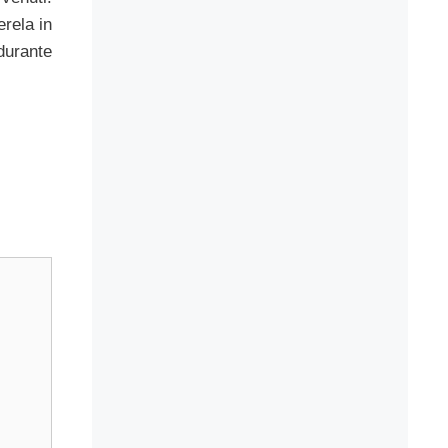
erela in
durante