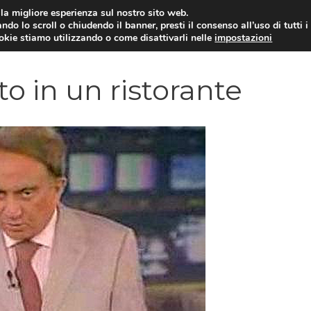
i la migliore esperienza sul nostro sito web.
ndo lo scroll o chiudendo il banner, presti il consenso all’uso di tutti i
YUAN COIN
GOSSIP
NEWS DAL MON
ookie stiamo utilizzando o come disattivarli nelle
impostazioni
o in un ristorante