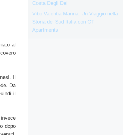
Costa Degli Dei
Vibo Valentia Marina: Un Viaggio nella
Storia del Sud Italia con GT
Apartments
iato al
icovero
nesi. Il
ede. Da
uindi il
e invece
ito dopo
venuti.