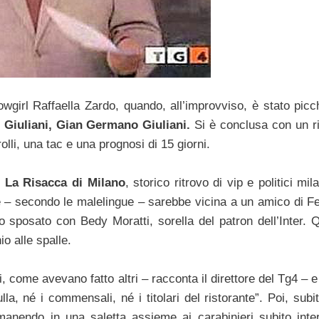
girl Raffaella Zardo, quando, all’improvviso, è stato picch
o Giuliani, Gian Germano Giuliani.
Si è conclusa con un r
rolli, una tac e una prognosi di 15 giorni.
e La Risacca di Milano
, storico ritrovo di vip e politici mila
e – secondo le malelingue – sarebbe vicina a un amico di F
o sposato con Bedy Moratti, sorella del patron dell’Inter. Q
 alle spalle.
, come avevano fatto altri – racconta il direttore del Tg4 – 
la, né i commensali, né i titolari del ristorante”. Poi, sub
rimanendo in una saletta assieme ai carabinieri subito inter