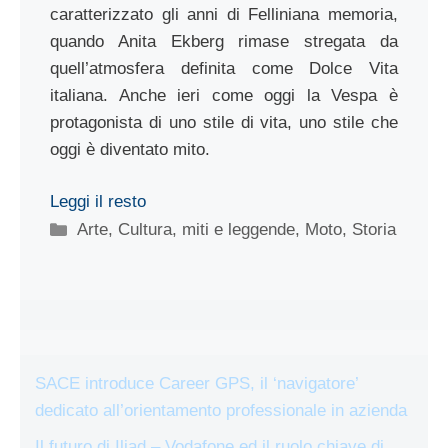
caratterizzato gli anni di Felliniana memoria,
quando Anita Ekberg rimase stregata da
quell’atmosfera definita come Dolce Vita
italiana. Anche ieri come oggi la Vespa è
protagonista di uno stile di vita, uno stile che
oggi è diventato mito.
Leggi il resto
Categorie
Arte
,
Cultura
,
miti e leggende
,
Moto
,
Storia
SACE introduce Career GPS, il ‘navigatore’
dedicato all’orientamento professionale in azienda
Il futuro di Iliad – Vodafone ed il ruolo chiave di