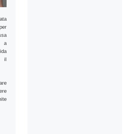
ata
per
ssa
, a
fida
 il
are
ere
ite