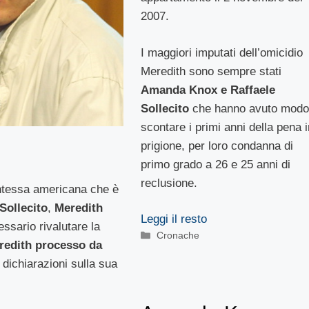
2007.
I maggiori imputati dell’omicidio
Meredith sono sempre stati
Amanda Knox e Raffaele
Sollecito
che hanno avuto modo
scontare i primi anni della pena i
prigione, per loro condanna di
primo grado a 26 e 25 anni di
reclusione.
ntessa americana che è
Sollecito
,
Meredith
Leggi il resto
ssario rivalutare la
Categorie
Cronache
redith processo da
 dichiarazioni sulla sua