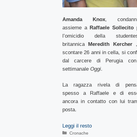
Amanda Knox
, condann
assieme a
Raffaele Sollecito
l’omicidio della studente
britannica
Meredith Kercher
scontare 26 anni in cella, si con
dal carcere di Perugia con
settimanale
Oggi
.
La ragazza rivela di pens
spesso a Raffaele e di ess
ancora in contatto con lui tram
posta.
Leggi il resto
Categorie
Cronache