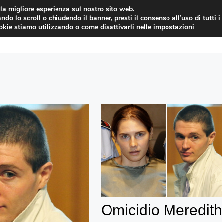
i la migliore esperienza sul nostro sito web.
ndo lo scroll o chiudendo il banner, presti il consenso all’uso di tutti i
YUAN COIN
GOSSIP
NEWS DAL MON
ookie stiamo utilizzando o come disattivarli nelle
impostazioni
Omicidio Meredith