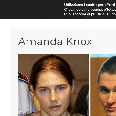
Vai
Utilizziamo i cookie per offrirt
Cliccando sulla pagina, effettua
al
Puoi scoprire di più su quali c
contenuto
Amanda Knox