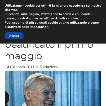
Vai
Utilizziamo i cookie per offrirti la migliore esperienza sul nostro
al
sito web.
ME
Cliccando sulla pagina, effettuando lo scroll o chiudendo il
contenuto
banner, presti il consenso all’uso di tutti i cookie
Puoi scoprire di più su quali cookie stiamo utilizzando o come
disattivarli nelle
impostazioni
Wojtyla sarà
Accetta
beatificato il primo
maggio
14 Gennaio 2011
di
Redazione