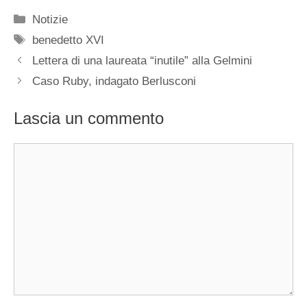
Categorie
Notizie
Tag
benedetto XVI
Lettera di una laureata “inutile” alla Gelmini
Caso Ruby, indagato Berlusconi
Lascia un commento
Commento