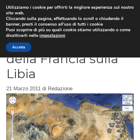
Vai
Utilizziamo i cookie per offrirti la migliore esperienza sul nostro
al
sito web.
ME
Cliccando sulla pagina, effettuando lo scroll o chiudendo il
contenuto
banner, presti il consenso all’uso di tutti i cookie
Puoi scoprire di più su quali cookie stiamo utilizzando o come
disattivarli nelle
impostazioni
Riprese operazioni
Accetta
della Francia sulla
Libia
21 Marzo 2011
di
Redazione