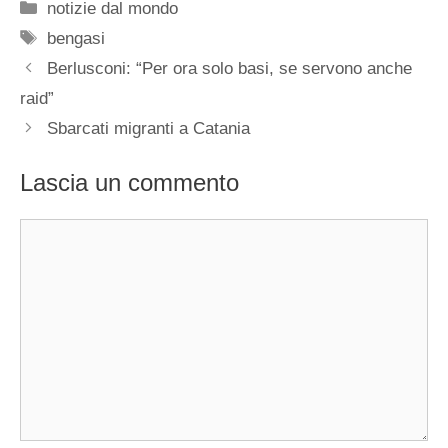
Categorie
notizie dal mondo
Tag
bengasi
Berlusconi: “Per ora solo basi, se servono anche
raid”
Sbarcati migranti a Catania
Lascia un commento
Commento