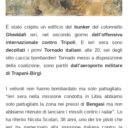
È stato colpito un edificio del
bunker
del colonnello
Gheddafi
ieri, nel secondo giorno
dell’offensiva
internazionale contro Tripoli
. E ieri sera sono
decollati
i primi
Tornado italiani
: alle 20, sei degli
otto caccia bombardieri Tornado messi a disposizione
della coalizione, sono partiti
dall’aeroporto militare
di Trapani-Birgi
.
I velivoli non hanno bombardato ma solo pattugliato.
“Ieri sera nella missione condotta in Libia abbiamo
solo pattugliato la zona nei pressi di
Bengasi
ma non
abbiamo ritenuto di lanciare i missili contro i radar”. Lo
ha riferito Nicola Scolari, 38 anni, uno dei tre piloti che
ieri ha partecipato alla missione italiana contro la