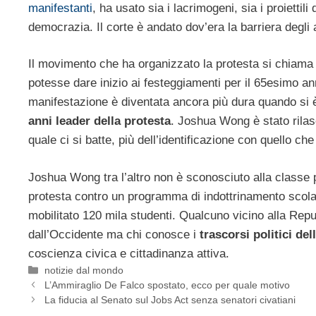
manifestanti
, ha usato sia i lacrimogeni, sia i proietti
democrazia. Il corte è andato dov’era la barriera degli a
Il movimento che ha organizzato la protesta si chiam
potesse dare inizio ai festeggiamenti per il 65esimo a
manifestazione è diventata ancora più dura quando si è 
anni leader della protesta
. Joshua Wong è stato rilas
quale ci si batte, più dell’identificazione con quello ch
Joshua Wong tra l’altro non è sconosciuto alla classe 
protesta contro un programma di indottrinamento scolas
mobilitato 120 mila studenti. Qualcuno vicino alla Rep
dall’Occidente ma chi conosce i
trascorsi politici del
coscienza civica e cittadinanza attiva.
Categorie
notizie dal mondo
L’Ammiraglio De Falco spostato, ecco per quale motivo
La fiducia al Senato sul Jobs Act senza senatori civatiani