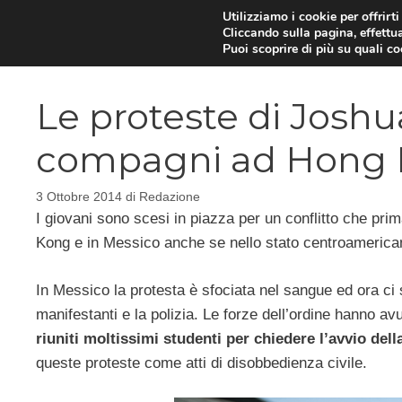
Vai
Utilizziamo i cookie per offrirt
Cliccando sulla pagina, effettua
al
Puoi scoprire di più su quali c
contenuto
Le proteste di Josh
compagni ad Hong
3 Ottobre 2014
di
Redazione
I giovani sono scesi in piazza per un conflitto che pr
Kong e in Messico anche se nello stato centroamerica
In Messico la protesta è sfociata nel sangue ed ora ci so
manifestanti e la polizia. Le forze dell’ordine hanno av
riuniti moltissimi studenti per chiedere l’avvio del
queste proteste come atti di disobbedienza civile.