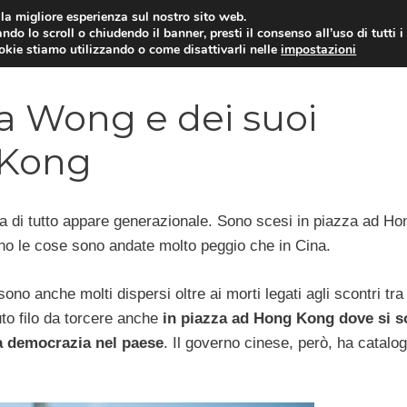
i la migliore esperienza sul nostro sito web.
ndo lo scroll o chiudendo il banner, presti il consenso all’uso di tutti i
YUAN COIN
GOSSIP
NEWS DAL MON
ookie stiamo utilizzando o come disattivarli nelle
impostazioni
ua Wong e dei suoi
 Kong
ima di tutto appare generazionale. Sono scesi in piazza ad Ho
no le cose sono andate molto peggio che in Cina.
no anche molti dispersi oltre ai morti legati agli scontri tra 
uto filo da torcere anche
in piazza ad Hong Kong dove si 
la democrazia nel paese
. Il governo cinese, però, ha catalo