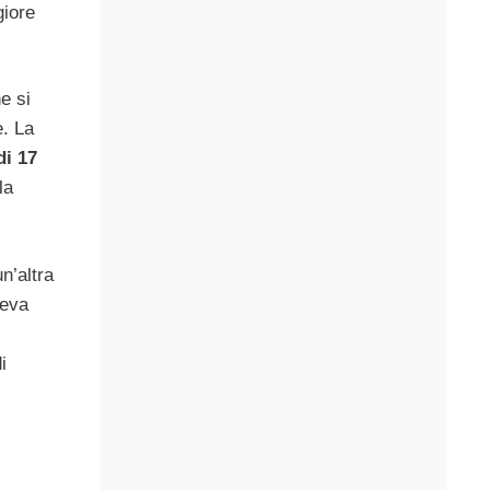
giore
e si
e. La
di 17
la
n’altra
veva
i