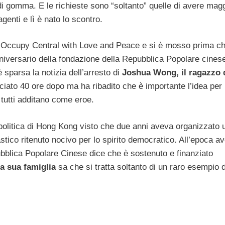
li di gomma. E le richieste sono “soltanto” quelle di avere mag
genti e lì è nato lo scontro.
a Occupy Central with Love and Peace e si è mosso prima ch
nniversario della fondazione della Repubblica Popolare cines
sparsa la notizia dell’arresto di
Joshua Wong, il ragazzo 
ciato 40 ore dopo ma ha ribadito che è importante l’idea per 
e tutti additano come eroe.
politica di Hong Kong visto che due anni aveva organizzato u
tico ritenuto nocivo per lo spirito democratico. All’epoca a
ubblica Popolare Cinese dice che è sostenuto e finanziato
la sua famiglia
sa che si tratta soltanto di un raro esempio d