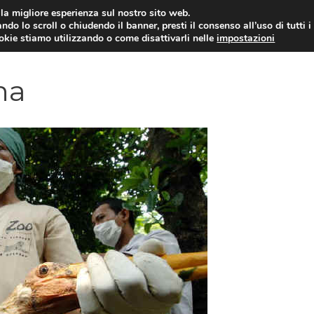
i la migliore esperienza sul nostro sito web.
ndo lo scroll o chiudendo il banner, presti il consenso all’uso di tutti i
YUAN COIN
GOSSIP
NEWS DAL MON
ookie stiamo utilizzando o come disattivarli nelle
impostazioni
na