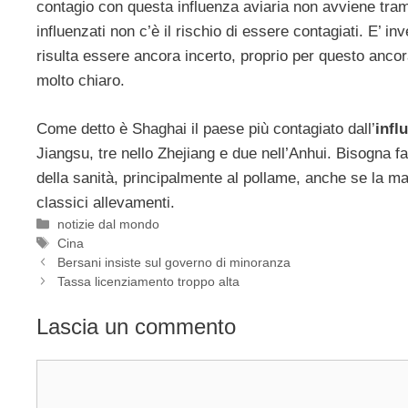
contagio con questa influenza aviaria non avviene trami
influenzati non c’è il rischio di essere contagiati. E’ 
risulta essere ancora incerto, proprio per questo ancor
molto chiaro.
Come detto è Shaghai il paese più contagiato dall’
infl
Jiangsu, tre nello Zhejiang e due nell’Anhui. Bisogna 
della sanità, principalmente al pollame, anche se la magg
classici allevamenti.
Categorie
notizie dal mondo
Tag
Cina
Bersani insiste sul governo di minoranza
Tassa licenziamento troppo alta
Lascia un commento
Commento