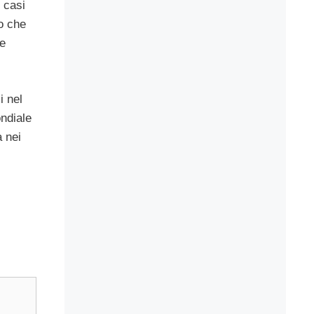
 casi
o che
ne
i nel
ndiale
a nei