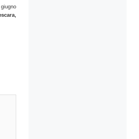
6 giugno
escara,