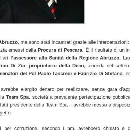
 Abruzzo
, ma sono stati incastrati grazie alle intercettazioni:
anzia emessi dalla
Procura di Pescara
. È il risultato di un’i
liari
l’assessore alla Sanità della Regione Abruzzo, L
tino Di Zio, proprietario della Deco
, azienda del settore 
senatori del Pdl Paolo Tancredi e Fabrizio Di Stefano
, n
avrebbe elargito denaro per realizzare, senza gara d’appa
lla
Team Spa
, società a prevalente partecipazione pubblica
ei fatti presidente della Team Spa – avrebbe messo a disposiz
getto.
ti per corruzione, secondo i pm, avrebbero chiesto e o