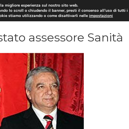
i la migliore esperienza sul nostro sito web.
ndo lo scroll o chiudendo il banner, presti il consenso all’uso di tutti i
YUAN COIN
GOSSIP
NEWS DAL MON
ookie stiamo utilizzando o come disattivarli nelle
impostazioni
estato assessore Sanità